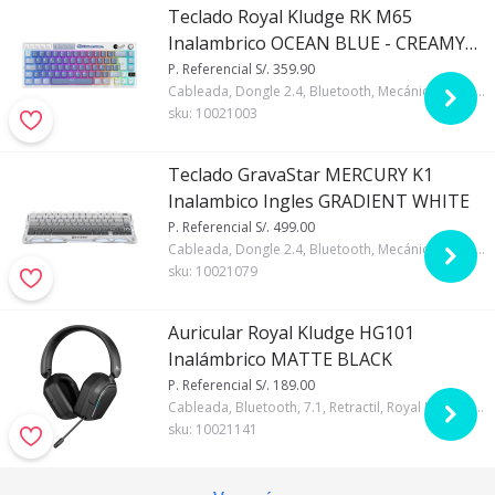
1 Pinza de extractor de switches/keycaps
Teclado Royal Kludge RK M65
Inalambrico OCEAN BLUE - CREAMY
1 Cobertor de Teclado
SWITCH
P. Referencial S/. 359.90
1 Manual de uso
Cableada, Dongle 2.4, Bluetooth, Mecánico, Regular, Gasket, Creamy Perzonalizado, 65%, Español, Royal Kludge, RGB, Azul, Si, 6000mAh, Si
4 Interruptores de reemplazo
sku:
10021003
LINK DE SOFTWARE
Teclado GravaStar MERCURY K1
Inalambico Ingles GRADIENT WHITE
P. Referencial S/. 499.00
Cableada, Dongle 2.4, Bluetooth, Mecánico, Regular, 75%, Inglés, GravaStar, RGB, Blanco degradado, No, Gasket, 8000mA
sku:
10021079
Auricular Royal Kludge HG101
Inalámbrico MATTE BLACK
P. Referencial S/. 189.00
Cableada, Bluetooth, 7.1, Retractil, Royal Kludge, RGB, Negro, USB-A, Si, Si, 1000mAh
sku:
10021141