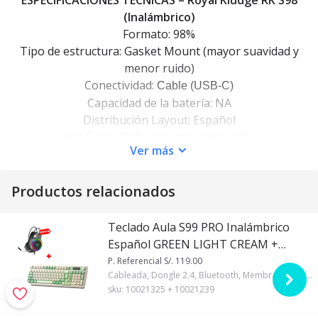
ESPECIFICACIONES TÉCNICAS – Royal Kludge RK S98
(Inalámbrico)
Formato:
98%
Tipo de estructura:
Gasket Mount (mayor suavidad y
menor ruido)
Conectividad:
Cable (USB-C)
Capacidad de la batería:
NA
Distribución Layout:
Español
Hot-Swap:
Si (Switch intercambiable)
Ver
más
Switch:
Chartreuse
Pantalla integrada:
Sí
Productos relacionados
Perilla de control (multifunción):
Sí
Montaje de Switch:
3/5 pines
Material de Keycaps:
ABS (estándar)
Teclado Aula S99 PRO Inalámbrico
Iluminación:
RGB
Español GREEN LIGHT CREAM +
Software:
Web / Online
Auricular Aula S608 Cableado BLACK
P. Referencial S/. 119.00
Cableada, Dongle 2.4, Bluetooth, Membrana, Regular, Gasket, 95%, Español, Aula, RGB, Blanco y Verde, Si, 2000mAh
sku:
10021325 + 10021239
CONTENIDO DE LA CAJA:
1 Teclado mecánico cableado