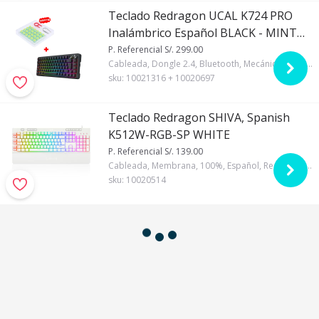
Teclado Redragon UCAL K724 PRO
Inalámbrico Español BLACK - MINT
MAMBO SWITCH + Kit Switches
P. Referencial S/. 299.00
Cableada, Dongle 2.4, Bluetooth, Mecánico, Regular, Mint Mambo, 75%, Español, Redragon, RGB, Negro, Si, 4000mAh, Si
Redragon A113 Bullet QT
sku:
10021316 + 10020697
Teclado Redragon SHIVA, Spanish
K512W-RGB-SP WHITE
P. Referencial S/. 139.00
Cableada, Membrana, 100%, Español, Redragon, RGB, Regular, Blanco, ABS
sku:
10020514