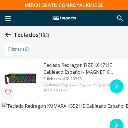
MERCH GRATIS CON ROYAL KLUDGE
Teclados
(183)
Filtrar (
0
)
Teclado Redragon FIZZ K617 HE
Cableado Español - MAGNETIC
SWITCH
P. Referencial S/. 209.00
Cableada, Magnético, Regular, Magnético, 60%, Español, Redragon, RGB, Negro, Si, 8000 Hz
sku:
10021160