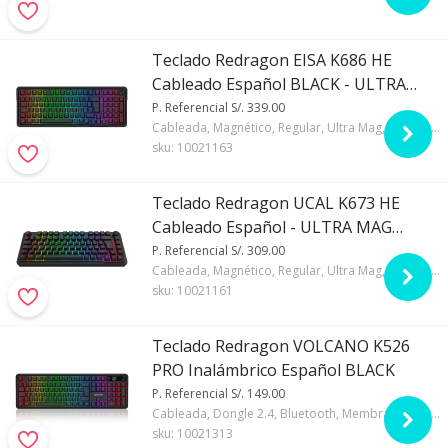
Teclado Redragon EISA K686 HE
Cableado Español BLACK - ULTRA
MAG MAGNETIC SWITCH
P. Referencial S/. 339.00
Cableada, Magnético, Regular, Ultra Mag, 96%, Español, Redragon, RGB, Negro, Si, 8000 Hz
sku:
10021163
Teclado Redragon UCAL K673 HE
Cableado Español - ULTRA MAG
MAGNETIC SWITCH
P. Referencial S/. 309.00
Cableada, Magnético, Regular, Ultra Mag, 75%, Español, Redragon, RGB, Negro, Si, 8000 Hz
sku:
10021161
Teclado Redragon VOLCANO K526
PRO Inalámbrico Español BLACK
P. Referencial S/. 149.00
Cableada, Dongle 2.4, Bluetooth, Membrana, 100%, Español, Redragon, RGB, Regular, Negro, Si, 4000mAh
sku:
10021313