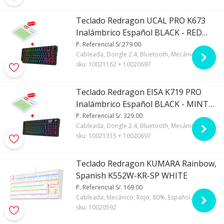
Teclado Redragon UCAL PRO K673
Inalámbrico Español BLACK - RED
SWITCH + Kit Switches Redragon A113
P. Referencial S/.279.00
Cableada, Dongle 2.4, Bluetooth, Mecánico, Regular, Gasket, Red, 75%, Español, Redragon, RGB, Negro, Si, 4000mA
Bullet QT
sku:
10021162 + 10020697
Teclado Redragon EISA K719 PRO
Inalámbrico Español BLACK - MINT
MAMBO SWITCH + Kit Switches
P. Referencial S/. 329.00
Cableada, Dongle 2.4, Bluetooth, Mecánico, Regular, Mint Mambo, 96%, Español, Redragon, RGB, Negro, Si, 4000mAh, Si
Redragon A113 Bullet QT
sku:
10021315 + 10020697
Teclado Redragon KUMARA Rainbow,
Spanish K552W-KR-SP WHITE
P. Referencial S/. 169.00
Cableada, Mecánico, Rojo, 80%, Español, Redragon, Rainbow, Regular, Blanco, ABS
sku:
10020592