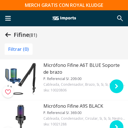
MERCH GRATIS CON ROYAL KLUDGE
Fifine
(81)
Filtrar (
0
)
Micrófono Fifine A6T BLUE Soporte
de brazo
P. Referencial S/. 209.00
Cableada, Condensador, Brazo, Si, Si, Si, No, No, Azul, 5/8, Si, 1, Fifine, RGB
sku:
10020806
Micrófono Fifine A9S BLACK
P. Referencial S/. 369.00
Cableada, Condensador, Circular, Si, Si, Si, Negro, 1, Fifine, RGB
sku:
10021288