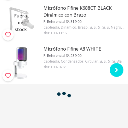
Micrófono Fifine K688CT BLACK
Dinámico con Brazo
Fuera
P. Referencial S/. 319.00
de
Cableada, Dinámico, Brazo, Si, Si, Si, Si, Si, Negro, 3/8, Si, 1, Fifine
stock
sku:
10021158
Micrófono Fifine A8 WHITE
P. Referencial S/. 239.00
Cableada, Condensador, Circular, Si, Si, Si, Si, Blanco, 5/8, Si, 1, Fifine, RGB
sku:
10020785