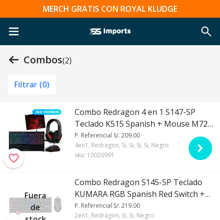
MERCH GRATIS CON ROYAL KLUDGE
Combos
(2)
Filtrar (
0
)
Combo Redragon 4 en 1 S147-SP
Teclado K515 Spanish + Mouse M724
+ Auricular H211 + Pad P016
P. Referencial S/. 209.00
4en1, Redragon, Si, Si, Si, Si, Negro
sku:
10020991
Combo Redragon S145-SP Teclado
KUMARA RGB Spanish Red Switch +
Fuera
Mouse M724 BLACK
P. Referencial S/. 219.00
de
2en1, Redragon, Si, Si, Negro
stock