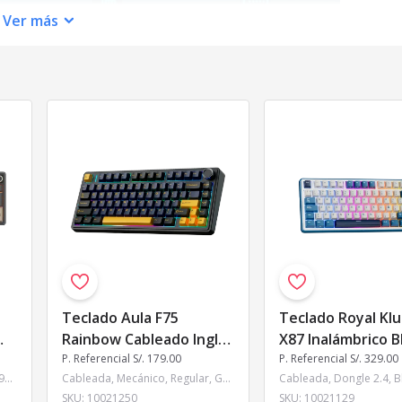
Ver
más
Teclado Aula F75
Teclado Royal Kl
Rainbow Cableado Inglés
X87 Inalámbrico B
BLACK/YELLOW - PINK
P. Referencial S/. 179.00
P. Referencial S/. 329.00
CREAMY SWITCH
Mecánico, Cableada, Creamy, 96%, Español, Royal Kludge, RGB, Regular, Marrón, Gasket, Si
Cableada, Mecánico, Regular, Gasket, Pink, 75%, Inglés, Aula, RGB, Negro y Amarillo
SWITCH
SKU:
10021250
SKU:
10021129