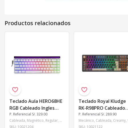
Productos relacionados
Teclado Aula HERO68HE
Teclado Royal Kludge
RGB Cableado Ingles
RK-R98PRO Cableado
WHITE LIGHT HOUSE -
P. Referencial S/. 329.00
PHANTOM - CREAMY
P. Referencial S/. 289.90
Cableada, Magnético, Regular, Urano Magnético, 68%, Inglés, Aula, RGB, Blanco Transparente, Si, 8000 Hz, Gasket
JADE MAGNETIC SWITCH
SWITCH
SKU:
10021204
SKU:
10021122