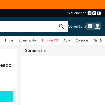
Síguenos en:
Cobertura
Fifine
Streamplify
ThunderX3
Aula
Combos
Sillas y
0 productos
leado