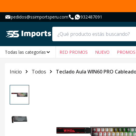
pedidos@ssimportsperu.com
932487091
Todas las categorías
RED PROMOS
NUEVO
PROMOS
Inicio
Todos
Teclado Aula WIN60 PRO Cablead