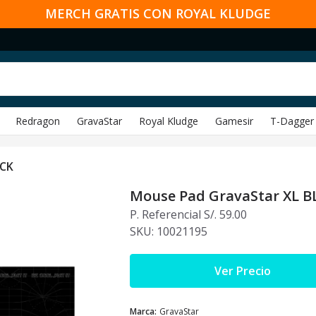
MERCH GRATIS CON ROYAL KLUDGE
Redragon
GravaStar
Royal Kludge
Gamesir
T-Dagger
ACK
Mouse Pad GravaStar XL B
P. Referencial S/. 59.00
SKU:
10021195
Ver Precio
Marca
:
GravaStar