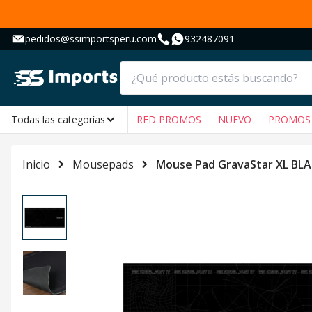
pedidos@ssimportsperu.com
932487091
Todas las categorías
RED PROMOS
NUEVO
PROMOS
Inicio
Mousepads
Mouse Pad GravaStar XL BL