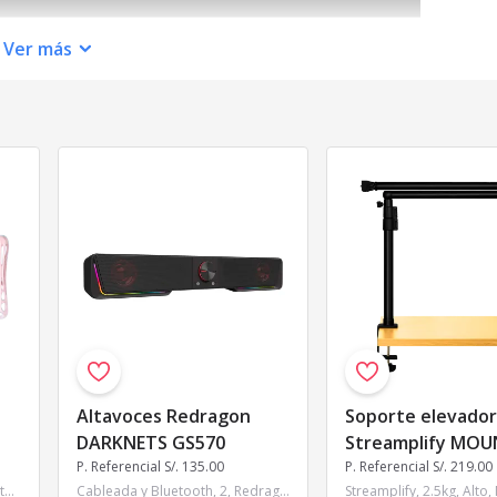
Ver
más
Altavoces Redragon
Soporte elevador
DARKNETS GS570
Streamplify MO
P. Referencial S/. 135.00
LIFT-LIGHT-BK Bl
P. Referencial S/. 219.00
Cableada, Dongle 2.6, Bluetooth, Mecánico, Regular, BSUN Linear, 75%, Inglés, GravaStar, RGB, Celeste y Rosado, No, Gasket, 4000mA
Cableada y Bluetooth, 2, Redragon