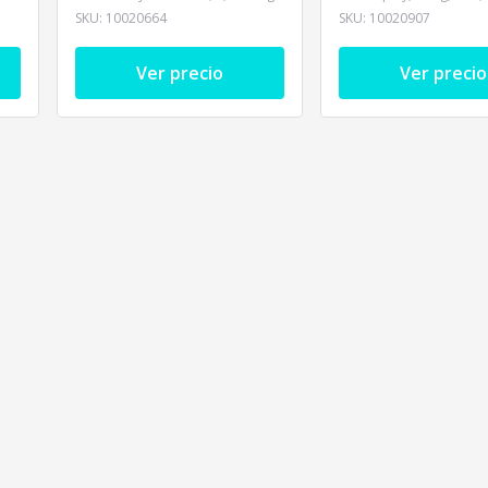
SKU:
10020664
SKU:
10020907
Ver precio
Ver precio