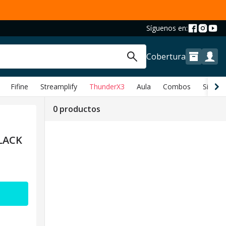
Síguenos en:
Cobertura
Fifine
Streamplify
ThunderX3
Aula
Combos
Sillas y
0 productos
LACK