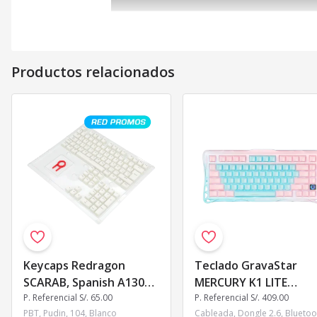
Productos relacionados
Keycaps Redragon
Teclado GravaStar
SCARAB, Spanish A130W-
MERCURY K1 LITE
SP WHITE
P. Referencial S/. 65.00
Inalámbrico Ingles
P. Referencial S/. 409.00
PBT, Pudin, 104, Blanco
AURORA MIST