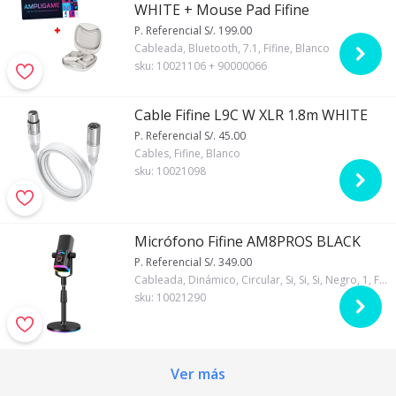
WHITE + Mouse Pad Fifine
P. Referencial S/. 199.00
Cableada, Bluetooth, 7.1, Fifine, Blanco
sku:
10021106 + 90000066
Cable Fifine L9C W XLR 1.8m WHITE
P. Referencial S/. 45.00
Cables, Fifine, Blanco
sku:
10021098
Micrófono Fifine AM8PROS BLACK
P. Referencial S/. 349.00
Cableada, Dinámico, Circular, Si, Si, Si, Negro, 1, Fifine, RGB
sku:
10021290
Ver más