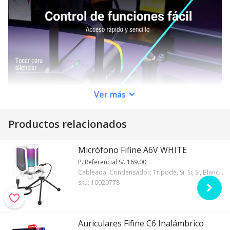
Ver
más
Productos relacionados
Micrófono Fifine A6V WHITE
P. Referencial S/. 169.00
Cableada, Condensador, Trípode, Si, Si, Si, Blanco, 5/8, Si, 1, Fifine, RGB
sku:
10020778
Auriculares Fifine C6 Inalámbrico