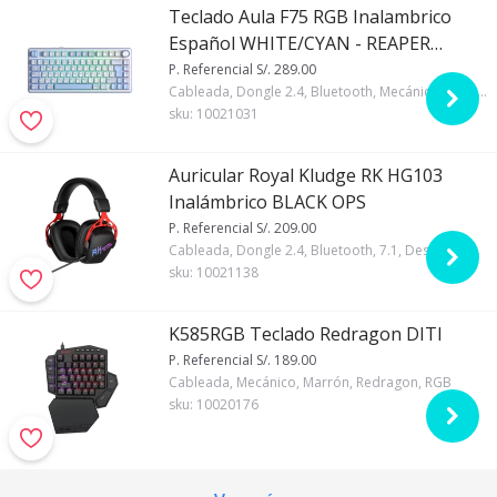
Teclado Aula F75 RGB Inalambrico
Español WHITE/CYAN - REAPER
SWITCH
P. Referencial S/. 289.00
Cableada, Dongle 2.4, Bluetooth, Mecánico, Regular, Gasket, LEOBOG Reaper Axis, 75%, Español, Aula, RGB, Blanco y celeste, Si, 4000mAh
sku:
10021031
Auricular Royal Kludge RK HG103
Inalámbrico BLACK OPS
P. Referencial S/. 209.00
Cableada, Dongle 2.4, Bluetooth, 7.1, Desmontable, Royal Kludge, RGB, Negro, USB-A, Si, Si, Si, 1000mAh
sku:
10021138
K585RGB Teclado Redragon DITI
P. Referencial S/. 189.00
Cableada, Mecánico, Marrón, Redragon, RGB
sku:
10020176