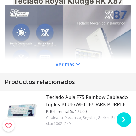
Teclado Royal Kludge RK X87
Ver
más
Productos relacionados
Teclado Aula F75 Rainbow Cableado
Inglés BLUE/WHITE/DARK PURPLE -
PINK SWITCH
P. Referencial S/. 179.00
Cableada, Mecánico, Regular, Gasket, Pink, 75%, Inglés, Aula, RGB, Negro, Blanco y Morado
sku:
10021249