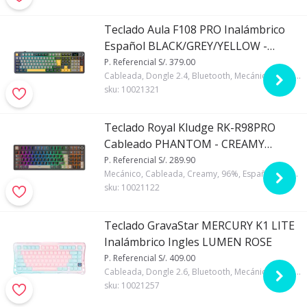
Teclado Aula F108 PRO Inalámbrico
Español BLACK/GREY/YELLOW -
REAPER SWITCH
P. Referencial S/. 379.00
Cableada, Dongle 2.4, Bluetooth, Mecánico, Regular, Gasket, Nimbus, 100%, Español, Aula, RGB, Gris y Negro, Si, 8000mAh, 1000 Hz, Si
sku:
10021321
ESPECIFICACIONES TÉCNICAS – GravaStar Mercury V75
PRO HE
Teclado Royal Kludge RK-R98PRO
Formato: 75%
Cableado PHANTOM - CREAMY
Polling rate: 8000 Hz (ultra rápido)
SWITCH
P. Referencial S/. 289.90
Rapid Trigger:
0.05 mm (ultra sensible)
Mecánico, Cableada, Creamy, 96%, Español, Royal Kludge, RGB, Regular, Marrón, Gasket, Si
Punto de actuación ajustable: 0,1 mm - 3,5 mm
sku:
10021122
Estructura Gasket: Gasket Mount (mayor suavidad y menor
ruido)
Teclado GravaStar MERCURY K1 LITE
Conectividad: Cable (USB-C)
Inalámbrico Ingles LUMEN ROSE
Idioma:
Inglés
P. Referencial S/. 409.00
Hot-Swap: Si (Switch intercambiable)
Cableada, Dongle 2.6, Bluetooth, Mecánico, Regular, BSUN Linear, 75%, Inglés, GravaStar, RGB, Rosado y Celeste, No, Gasket, 4000mA
Switch: UFO Magnético
sku:
10021257
Pantalla integrada: No