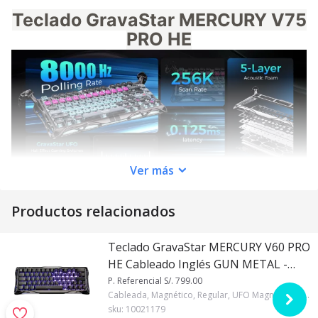
Teclado GravaStar MERCURY V75
PRO HE
Ver
más
Productos relacionados
Teclado GravaStar MERCURY V60 PRO
HE Cableado Inglés GUN METAL -
HALL EFFECT SWITCH
P. Referencial S/. 799.00
Cableada, Magnético, Regular, UFO Magnético, 60%, Inglés, GravaStar, RGB, Negro, Si, 8000 Hz
sku:
10021179