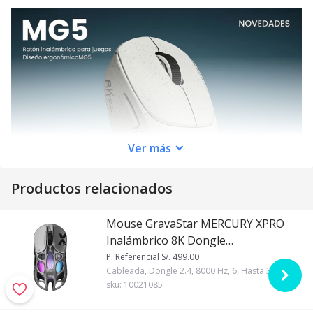
Ver
más
Productos relacionados
Mouse GravaStar MERCURY XPRO
Inalámbrico 8K Dongle
INTERSTELLAR SILVER
P. Referencial S/. 499.00
Cableada, Dongle 2.4, 8000 Hz, 6, Hasta 32000, Plateado, GravaStar, Si, Ultraliviano, 400mA
sku:
10021085