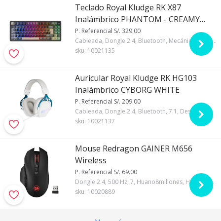
Teclado Royal Kludge RK X87
Inalámbrico PHANTOM - CREAMY
SWITCH
P. Referencial S/. 329.00
Cableada, Dongle 2.4, Bluetooth, Mecánico, Regular, Gasket, Creamy, 75%, Español, Royal Kludge, RGB, Marrón, Si, 7200mAh
sku:
10021135
Auricular Royal Kludge RK HG103
Inalámbrico CYBORG WHITE
P. Referencial S/. 209.00
Cableada, Dongle 2.4, Bluetooth, 7.1, Desmontable, Royal Kludge, RGB, Blanco, USB-A, Si, Si, Si, 1000mAh
sku:
10021137
Mouse Redragon GAINER M656
Wireless
P. Referencial S/. 69.00
Dongle 2.4, 500 Hz, 7, Huano8millones, Hasta 4000, Negro, Redragon, Si, Regular
sku:
10020889