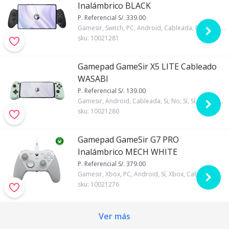
Inalámbrico BLACK
P. Referencial S/. 339.00
Gamesir, Switch, PC, Android, Cableada, Bluetooth, 1000mAh, No, Sí, Sí, Negro, No
sku:
10021281
Gamepad GameSir X5 LITE Cableado
WASABI
P. Referencial S/. 139.00
Gamesir, Android, Cableada, Si, No, Sí, Sí, Verde, No
sku:
10021280
Gamepad GameSir G7 PRO
Inalámbrico MECH WHITE
P. Referencial S/. 379.00
Gamesir, Xbox, PC, Android, Sí, Xbox, Cableada, Dongle 2.4, Bluetooth, 1200mAh, 1000 Hz, Si, No, Sí, Sí, Blanco, Sí
sku:
10021276
Ver más