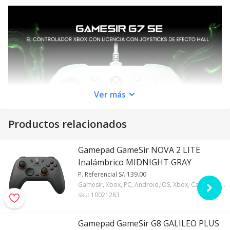
Ver
más
Productos relacionados
Gamepad GameSir NOVA 2 LITE
Inalámbrico MIDNIGHT GRAY
P. Referencial S/. 139.00
Gamesir, Xbox, PC, Android,IOS, Xbox, Cableada, Dongle 2.4, Bluetooth, 600mAh, Si, No, Sí, Sí, Negro, No
sku:
10021283
Gamepad GameSir G8 GALILEO PLUS